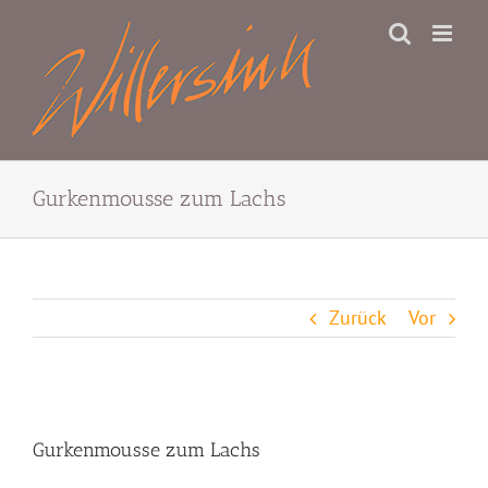
Zum
Inhalt
springen
Gurkenmousse zum Lachs
Zurück
Vor
Zeige
grösseres
Gurkenmousse zum Lachs
Bild