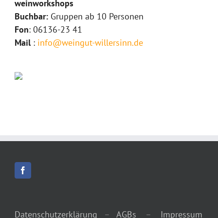
weinworkshops
Buchbar:
Gruppen ab 10 Personen
Fon
: 06136-23 41
Mail
:
info@weingut-willersinn.de
Datenschutzerklärung
–
AGBs
–
Impressum