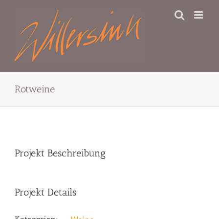
Zum
Inhalt
springen
Rotweine
View
Projekt Beschreibung
Larger
Image
Projekt Details